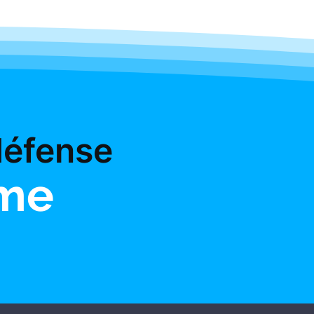
défense
ome