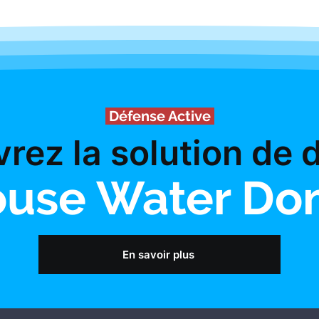
Défense Active
rez la solu
tion de 
use Water D
En savoir plus