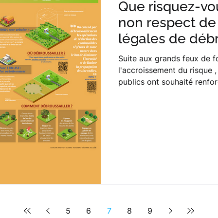
Que risquez-vo
non respect de 
légales de déb
?
Suite aux grands feux de fo
l'accroissement du risque 
publics ont souhaité renfor
5
6
7
8
9