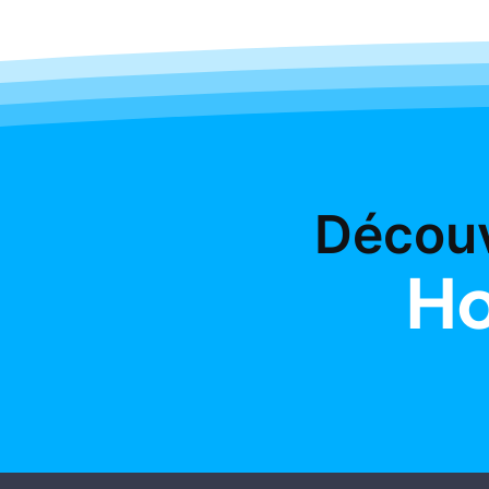
Découv
Ho