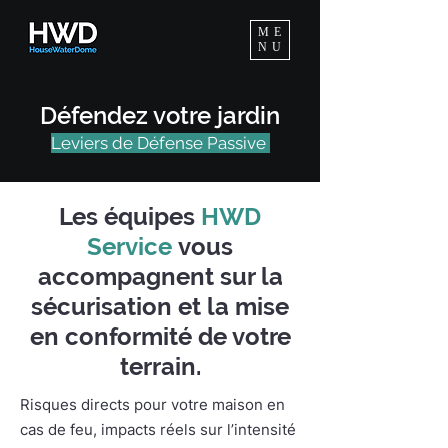
ME
NU
Défendez votre jardin
Levi
ers de
Défe
nse Passive
Les équipes
HWD
Service
vous
accompagnent sur la
sécurisation et la mise
en conformité de votre
terrain.
Risques directs pour votre maison en
cas de feu, impacts réels sur l’intensité