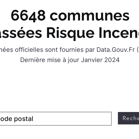
6648 communes
assées Risque Incen
ées officielles sont fournies par Data.Gouv.Fr
Dernière mise à jour Janvier 2024
e code postal ou le nom de votre commune
pour
tue
sur l'une des 6648 communes classées à Ri
Rech