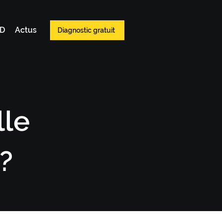
WD
Actus
Diagnostic gratuit
lle
?