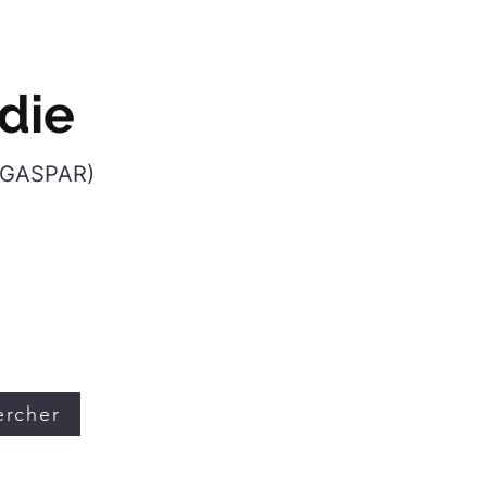
die
 (GASPAR)
 vérifier si votre
sque Incendie
ercher