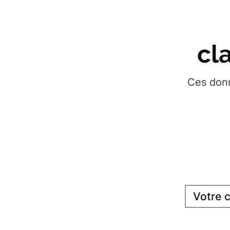
cl
Ces donn
Saisissez votr
maison se si