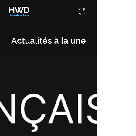
ME
NU
Actuali
tés à
la une