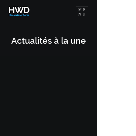
ME
NU
Actuali
tés à
la une