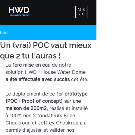
ME
NU
Post
Un (vrai) POC vaut mieux
que 2 tu l'auras !
La 
1ère mise en eau
 de notre 
solution HWD | House Water Dome 
a été effectuée avec succès
 cet été.
Le déploiement de ce 
1er prototype 
(POC : Proof of concept) sur une 
maison de 200m2
, réalisé et installé 
à 100% nos 2 fondateurs Brice 
Choukroun et Joffrey Choukroun, a 
permis d'ajuster et valider nos 