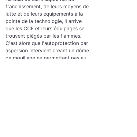
franchissement, de leurs moyens de 
lutte et de leurs équipements à la 
pointe de la technologie, il arrive 
que les CCF et leurs équipages se 
trouvent piégés par les flammes. 
C'est alors que l'autoprotection par 
aspersion intervient créant un dôme 
de mouillage ne permettant pas au 
feu de s'attaquer aux zones 
mouillées.
Chez HWD, nous nous sommes 
inspirés de cette mécanique 
professionnelle pour la mettre à la 
disposition des propriétaires de 
maisons situées dans l'un des 6 700 
communes classées en zone risque 
feux de forêt.