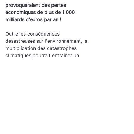
provoqueraient des pertes 
économiques de plus de 1 000 
milliards d'euros par an !
Outre les conséquences 
désastreuses sur l'environnement, la 
multiplication des catastrophes 
climatiques pourrait entraîner un 
tsunami économique
: réduction des 
recettes fiscales, augmentation de 
des dépenses publiques, baisse des 
cotes de crédits et augmentation du 
coût de l'emprunt.
Le temps presse
En conclusion, le rapport de l’AEE 
indique que 
plusieurs risques 
climatiques ont déjà atteint des 