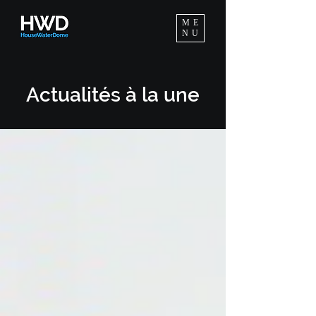
ME
NU
Actuali
tés à
la une