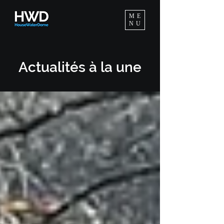
ME
NU
Actuali
tés à
la une