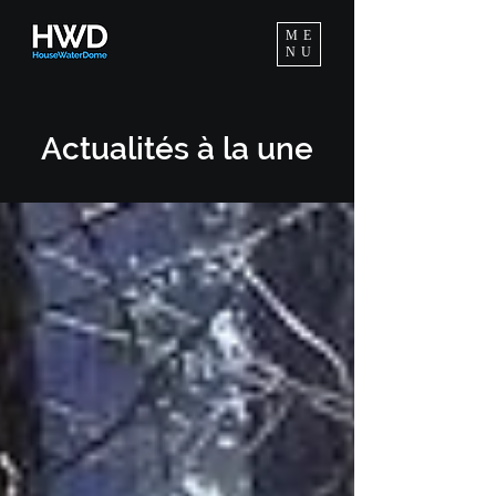
ME
NU
Actuali
tés à
la une