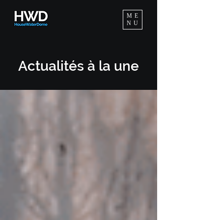
ME
NU
Actuali
tés à
la une